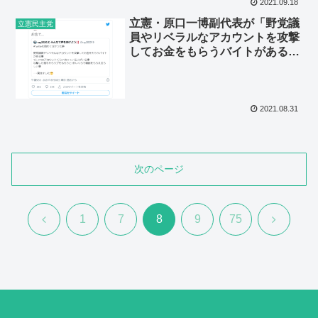
2021.09.18
立憲・原口一博副代表が「野党議
立憲民主党
員やリベラルなアカウントを攻撃
してお金をもらうバイトがある」
とRT拡散してプチ炎上中
2021.08.31
次のページ
前
次
1
7
8
9
75
へ
へ