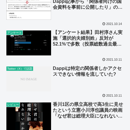
Dappi記事から「関係者向けの国
会資料を事前に公開したり」の
「事前に」がこっそり削除される
2021.10.14
【アンケート結果】田村淳さん実
アンケート
施「選択的夫婦別姓」反対が
52.1%で多数（投票総数過去最
大）
2021.10.11
Dappiは特定の関係者しかアクセ
Twitter（X）で話題
スできない情報を流していた?
2021.10.11
香川1区の県立高校で高3生に見せ
レビュー
たという立憲小川淳也議員の映画
「なぜ君は総理大臣になれないの
か」は2人の娘さんで成功してい
る