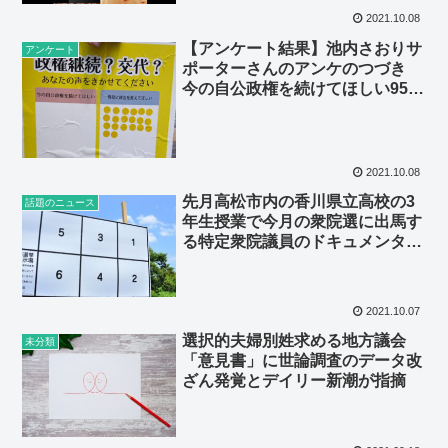
2021.10.08
【アンケート結果】池内さおりサ
アンケート
ポーターさんのアンケのつづき
今の自公政権を続けてほしい95％
でした
2021.10.08
先月高松市内の香川県立高校の3
話題のニュース
年生授業で今月の衆院選に出馬す
る特定衆院議員のドキュメンタリ
ー映画を上映
2021.10.07
選択的夫婦別姓求める地方議会
未分類
「意見書」に世論調査のデータ改
ざん発覚とデイリー新潮が指摘