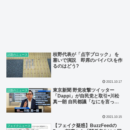
枝野代表が「点字ブロック」 を
話題のニュース
塞いで演説 即席のバイパスを作
るのはどう?
2021.10.17
東京新聞 野党攻撃ツイッター
話題のニュース
「Dappi」が自民党と取引⇨川松
真一朗 自民都議「なにを言って
るんだ！ 事実無根である」
2021.10.15
【フェイク疑惑】BuzzFeedの
フェイクニュース