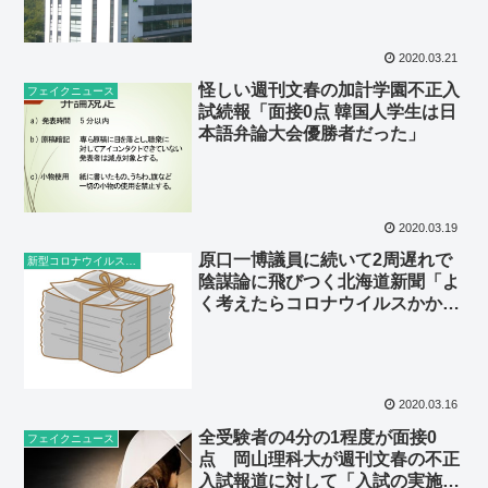
ろ、改善がなされました」⇨いや
いや以前から学部長のHPに書か
れていたし…
2020.03.21
怪しい週刊文春の加計学園不正入
フェイクニュース
試続報「面接0点 韓国人学生は日
本語弁論大会優勝者だった」
2020.03.19
原口一博議員に続いて2周遅れで
新型コロナウイルス感染症
陰謀論に飛びつく北海道新聞「よ
く考えたらコロナウイルスかかっ
てる人あんまりいないよね笑」
2020.03.16
全受験者の4分の1程度が面接0
フェイクニュース
点 岡山理科大が週刊文春の不正
入試報道に対して「入試の実施方