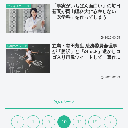
「事実がいちばん面白い」の毎日
フェイクニュース
新聞が岡山理科大に存在しない
「医学科」を作ってしまう
2020.03.05
立憲・有田芳生 法務委員会理事
話題のニュース
が「勝訴」と「iStock」透かしロ
ゴ入り画像ツイートして「著作権
侵害か」と界隈がざわつく
2020.02.29
次のページ
前
次
1
9
10
11
19