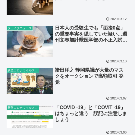
法」を公開し反論
2020.03.12
日本人の受験生でも「面接0点」
フェイクニュース
の重要事実を隠していた疑い…週
刊文春加計獣医学部の不正入試報
道
2020.03.10
諸田洋之 静岡県議が大量のマス
新型コロナウイルス感染症
クをオークションで高額取引 発
覚
2020.03.07
「COVID -19」と「COVIT -19」
新型コロナウイルス感染症
はちょっと違う 誤記に注意しま
しょう
2020.03.06