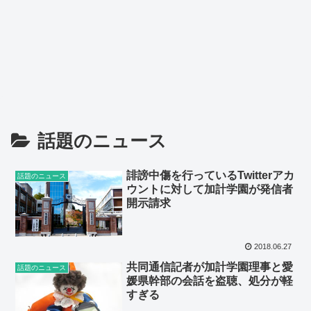
話題のニュース
誹謗中傷を行っているTwitterアカ
話題のニュース
ウントに対して加計学園が発信者
開示請求
2018.06.27
共同通信記者が加計学園理事と愛
話題のニュース
媛県幹部の会話を盗聴、処分が軽
すぎる