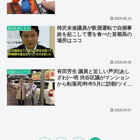
2018.06.13
柿沢未途議員が飲酒運転で自損事
政治を楽しもう
故を起こして雪を食べた首都高の
場所はココ
2018.06.05
有田芳生 議員と近しい芦沢(あし
話題のニュース
ざわ)一明 渋谷区議がマンション
から転落死/昨年5月に訪朝/ツイー
ト時系列まとめ
2018.03.07