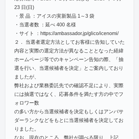
23 日(日)
・景 品 ：アイスの実新製品 1～3 袋
・当選者数 ：延べ 400 名様
・サイト ：https://ambassador.jp/glico/icenomi/
２． 当選者選定方法としてお客様に告知していた
内容と実際の選定方法が異なることとなった経緯
ホームページ等でのキャンペーン告知の際、「抽
選を行い、当選候補者を決定」とご案内しており
ましたが、
弊社および業務委託先での確認不足により、実際
には抽選ではなく、応募条件を満たす方の中でフ
ォロワー数
の多い方から当選候補者を決定もしくはアンバサ
ダーランクなどをもとに当選候補者を決定してお
りました。
なお、現在のところ、弊社が調べる限り、上記