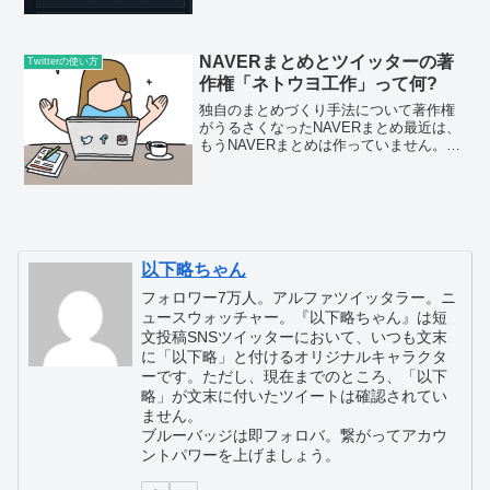
「twitter.com」ページが新しいデザイン
に切り替わってしまいました。でも、こ
れがとても使いにくい。慣れないものは
使い...
NAVERまとめとツイッターの著
Twitterの使い方
作権「ネトウヨ工作」って何?
独自のまとめづくり手法について著作権
がうるさくなったNAVERまとめ最近は、
もうNAVERまとめは作っていません。1
年以上前にやめてしまいました。NAVER
まとめの問題点として、最近、著作権の
問題がクローズアップされています。ほ
とんどのまと...
以下略ちゃん
フォロワー7万人。アルファツイッタラー。ニ
ュースウォッチャー。『以下略ちゃん』は短
文投稿SNSツイッターにおいて、いつも文末
に「以下略」と付けるオリジナルキャラクタ
ーです。ただし、現在までのところ、「以下
略」が文末に付いたツイートは確認されてい
ません。
ブルーバッジは即フォロバ。繋がってアカウ
ントパワーを上げましょう。