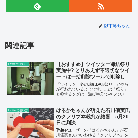
以下略ちゃん
関連記事
【おすすめ】ツイッター凍結祭り
Twitterの使い方
実施中? とりあえず不適切なツイ
ートは一括削除ツールで削除しと
きましょう
「ツイッター冬の凍結BAN祭り」とやら
が行われているようです。この「祭り」
と称するタグは、遊び半分でやっている
ようで、不適切な言葉だと思いますが、
通報対象とされている「チ○ン」「×ね」
などという不適切な言葉も好ましくあり
はるかちゃんが訴えた石川優実氏
Twitterの使い方
ません。以下略ちゃん...
のクソリプ本裁判が結審 5月26
日に判決
Twitterユーザーの「はるかちゃん」が石
川優実さんのいわゆる「クソリプ本」を