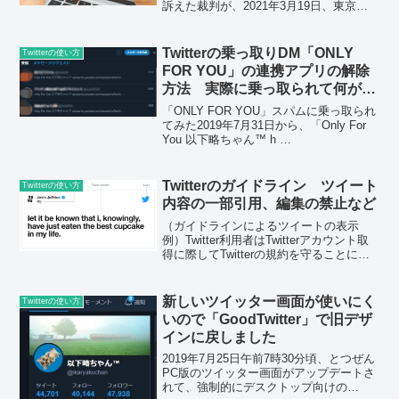
訴えた裁判が、2021年3月19日、東京地
裁で結審し、5月26日13時30分に判決言
い渡しとなるようです。リプライでもな
いツイートをクソリプに見せかけたデザ
Twitterの乗っ取りDM「ONLY
Twitterの使い方
イン...
FOR YOU」の連携アプリの解除
方法 実際に乗っ取られて何が起
こるか調べてみました
「ONLY FOR YOU」スパムに乗っ取られ
てみた2019年7月31日から、「Only For
You 以下略ちゃん™ h
ttps://accounts.youtube.com/accounts/Se
tSID?ilo=1…」という乗っ...
Twitterのガイドライン ツイート
Twitterの使い方
内容の一部引用、編集の禁止など
（ガイドラインによるツイートの表示
例）Twitter利用者はTwitterアカウント取
得に際してTwitterの規約を守ることに同
意しています。「Twitter規約」を遵守す
る義務があります。Twitterの引用利用に
際しての規約、ガイドラ...
新しいツイッター画面が使いにく
Twitterの使い方
いので「GoodTwitter」で旧デザ
インに戻しました
2019年7月25日午前7時30分頃、とつぜん
PC版のツイッター画面がアップデートさ
れて、強制的にデスクトップ向けの