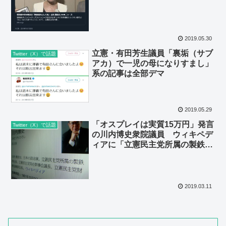
2019.05.30
立憲・有田芳生議員「裏垢（サブ
Twitter（X）で話題
アカ）で一児の母になりすまし」
系の記事は全部デマ
2019.05.29
「オスプレイは実質15万円」発言
Twitter（X）で話題
の川内博史衆院議員 ウィキペデ
ィアに「立憲民主党所属の製鉄所
社長(6期)」と偽情報が書き込まれ
てしまう
2019.03.11