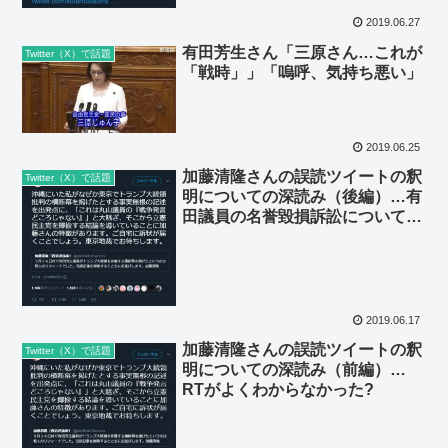
2019.06.27
有田芳生さん「三原さん…これが
Twitter（X）で話題
「戦時」」「嗚呼、気持ち悪い」
2019.06.25
加藤清隆さんの誤読ツイートの釈
Twitter（X）で話題
明についての深読み（後編）…有
田議員の名誉毀損訴訟についての
論点整理
2019.06.17
加藤清隆さんの誤読ツイートの釈
Twitter（X）で話題
明についての深読み（前編）…
RTがよくわからなかった?