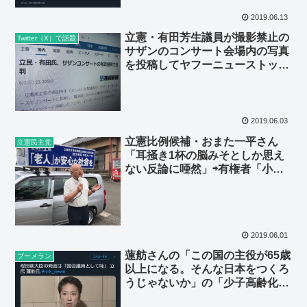
2019.06.13
立憲・有田芳生議員が撮影禁止の
Twitter（X）で話題
サザンのコンサート会場内の写真
を投稿してヤフーニューストップ
に
2019.06.03
立憲比例候補・おまた一平さん
立憲民主党
「耳掻き1杯の脳みそとしか思え
ない反論に唖然」⇨有権者「小俣
さんは、一般国民に向けた罵倒は
しない人だと思っていましたが、
残念。 当選したら有田芳生が１
人増えるだけと感じました」
2019.06.01
蓮舫さんの「この国の主役が65歳
ブーメラン
以上になる。そんな日本をつくろ
うじゃないか」の「少子高齢化推
進」発言が見つかる