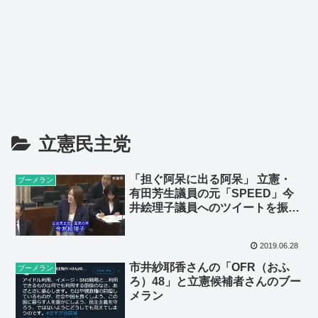
立憲民主党
「担ぐ阿呆に出る阿呆」 立憲・
ブーメラン
有田芳生議員の元「SPEED」今
井絵理子議員へのツイートを振り
返る
2019.06.28
市井紗耶香さんの「OFR（おふ
ブーメラン
ろ）48」と立憲候補者さんのブー
メラン