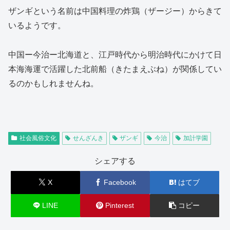
ザンギという名前は中国料理の炸鶏（ザージー）からきて
いるようです。
中国ー今治ー北海道と、江戸時代から明治時代にかけて日
本海海運で活躍した北前船（きたまえぶね）が関係してい
るのかもしれませんね。
社会風俗文化
せんざんき
ザンギ
今治
加計学園
シェアする
X
Facebook
はてブ
LINE
Pinterest
コピー