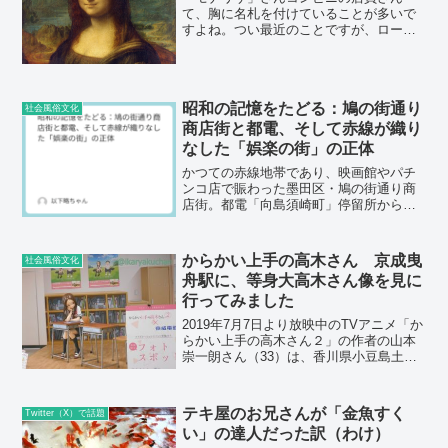
て、胸に名札を付けていることが多いで
すよね。つい最近のことですが、ローソ
ンに行ったとき、レジにいたのは背の高
いヨーロッパ系の女性だったのですが、
名札に「モナリザ」と書かれていまし
た。「えっ」と思って、二度見...
昭和の記憶をたどる：鳩の街通り
社会風俗文化
商店街と都電、そして赤線が織り
なした「娯楽の街」の正体
かつての赤線地帯であり、映画館やパチ
ンコ店で賑わった墨田区・鳩の街通り商
店街。都電「向島須崎町」停留所から始
まったかつての繁栄の歴史と、現代にお
けるレトロな街並みの再生まで、激動の
物語を紐解きます。
からかい上手の高木さん 京成曳
社会風俗文化
舟駅に、等身大高木さん像を見に
行ってみました
2019年7月7日より放映中のTVアニメ「か
らかい上手の高木さん２」の作者の山本
崇一朗さん（33）は、香川県小豆島土庄
町（とのしょうちょう）の出身で、主人
公の「西片」とヒロインの「高木さん」
が通う中学校は、土庄中学校がモデルと
テキ屋のお兄さんが「金魚すく
Twitter（X）で話題
なっています。...
い」の達人だった訳（わけ）