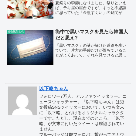
夏祭りの季節になりました。祭りといえ
ば、テキ屋の屋台ですが、ずっと不思議
に思っていた「金魚すくい」の疑問があ
りました。その謎がようやく解けまし
た。「金魚すくい」が上手昔、お祭りに
行って、「金魚すくい」をしたことがあ
街中で黒いマスクを見たら韓国人
りました。最初は、遠巻きに...
社会風俗文化
だと思え?
「黒いマスク」の謎が解けた道路を歩い
ていて、片方の手袋だけが落ちているこ
とがよくあって、それを見つけると思わ
ず笑ってしまう以下略ちゃんですが、道
路に白いマスクが落ちているのもよく見
かける光景です。あれって、ポケットに
入れていて、何かのタイミ...
以下略ちゃん
フォロワー7万人。アルファツイッタラー。ニ
ュースウォッチャー。『以下略ちゃん』は短
文投稿SNSツイッターにおいて、いつも文末
に「以下略」と付けるオリジナルキャラクタ
ーです。ただし、現在までのところ、「以下
略」が文末に付いたツイートは確認されてい
ません。
ブルーバッジは即フォロバ。繋がってアカウ