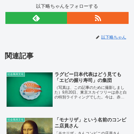
以下略ちゃんをフォローする
以下略ちゃん
関連記事
ラグビー日本代表はどう見ても
社会風俗文化
「エビの握り寿司」の集団
（写真は、この記事のために撮影しまし
た）9月20日、東京スカイツリーは赤と白
の特別ライティングでした。今は、赤と
白 pic.twitter.com/bAIKixDgwV— 以下略
ちゃん™ (@ikaryakuchan) 2019年9月20
日...
「モナリザ」という名前のコンビ
社会風俗文化
ニ店員さん
「モナリザ」さんコンビニの店員さん