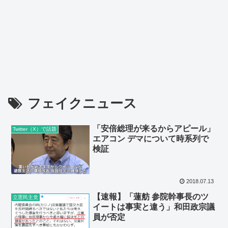
フェイクニュース
「安倍総理が来るからアピール」
Twitter（X）で話題
エアコン デマについて時系列で
検証
2018.07.13
【速報】「蓮舫 参院幹事長のツ
立憲民主党
イートは事実と違う」和田政宗議
員が否定