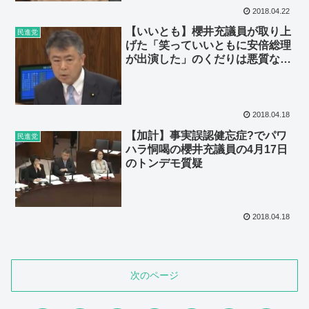
2018.04.22
【いいとも】櫻井充議員が取り上
民進党
げた「笑っていいともに安倍総理
が出演した」のくだりは悪質なフ
ェイク 4月17日のトンデモ質疑
その2
2018.04.18
【加計】事実誤認健忘症?でパワ
民進党
ハラ恫喝の櫻井充議員の4月17日
のトンデモ質疑
2018.04.18
次のページ