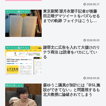
2018.05.17
東京新聞 望月衣塑子記者が後藤
マスコミに騙されるな
田正晴デマツイートをバズらせる
までの軌跡 フェイクはこうして
作られる
2018.05.03
謝罪文に広告を入れて大儲けのリ
マスコミに騙されるな
テラ商法 は読者をバカにしてい
る
2018.04.26
森ゆうこ議員が加計には「BSL施
政治を楽しもう
設ができてない」と問題視するも
北大教授に論破されてしまう