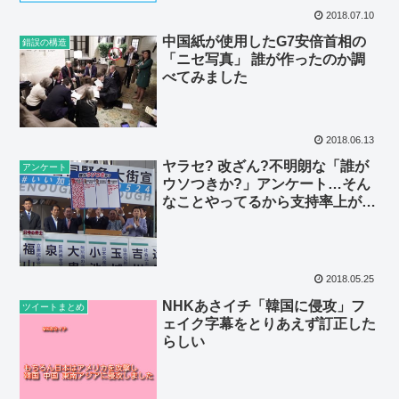
2018.07.10
中国紙が使用したG7安倍首相の
錯誤の構造
「ニセ写真」 誰が作ったのか調
べてみました
2018.06.13
ヤラセ? 改ざん?不明朗な「誰が
アンケート
ウソつきか?」アンケート…そん
なことやってるから支持率上がら
ないんですよ
2018.05.25
NHKあさイチ「韓国に侵攻」フ
ツイートまとめ
ェイク字幕をとりあえず訂正した
らしい