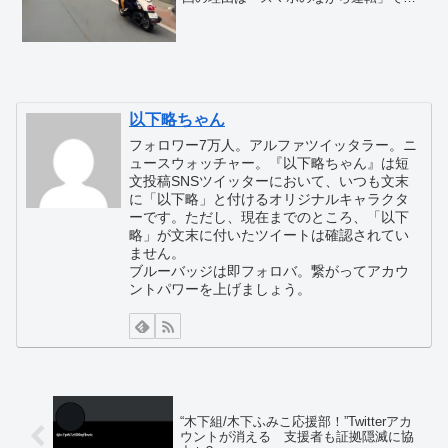
るとされています。ところが、22日のテ
レビ朝日のニュースでは、木下ふみこ都
議の免停は今回で5回目であると伝えてい
ます。前歴...
以下略ちゃん
フォロワー7万人。アルファツイッタラー。ニ
ュースウォッチャー。『以下略ちゃん』は短
文投稿SNSツイッターにおいて、いつも文末
に「以下略」と付けるオリジナルキャラクタ
ーです。ただし、現在までのところ、「以下
略」が文末に付いたツイートは確認されてい
ません。
ブルーバッジは即フォロバ。繋がってアカウ
ントパワーを上げましょう。
“木下組/木下ふみこ応援部！”Twitterアカ
ウントが消える 支援者も証拠隠滅に協