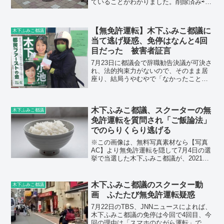
ていることがわかりました。削除済み⇨本
日6/18は、成増駅からスタート！削除さ
れたと思われるのは、【本日6/18は、成
増駅からスタート！】今朝は8時〜成増駅
【無免許運転】木下ふみこ都議に
木下ふみこ都議
10時30...
当て逃げ疑惑、免停はなんと4回
目だった 被害者証言
7月23日に都議会で辞職勧告決議が可決さ
れ、法的拘束力がないので、そのまま居
座り、結局うやむやで「なかったことに
なる展開」と個人的に予想している都民
ファーストの会（当選当時）の木下ふみ
こ都議に新たな疑惑です。7月2日の無免
木下ふみこ都議、スクーターの無
許運転による人身事...
木下ふみこ都議
免許運転を質問され「ご飯論法」
でのらりくらり逃げる
※この画像は、無料写真素材なら【写真
AC】より無免許運転を隠して7月4日の選
挙で当選した木下ふみこ都議が、2021年
11月22日に議員辞職の記者会見をしまし
た。報道では、 5月から7月に7回にわた
って乗用車の無免許運転をしたという道
木下ふみこ都議のスクーター動
木下ふみこ都議
路交通法...
画 ふたたび無免許運転疑惑
7月22日のTBS、JNNニュースによれば、
木下ふみこ都議の免停は今回で4回目、今
回の理由は「スマホのながら運転」であ