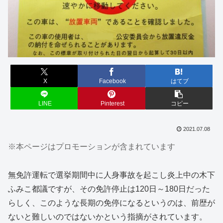
X
Facebook
はてブ
LINE
Pinterest
コピー
2021.07.08
※本ページはプロモーションが含まれています
無免許運転で選挙期間中に人身事故を起こし炎上中の木下
ふみこ都議ですが、その免許停止は120日～180日だった
らしく、このような長期の免停になるというのは、前歴が
ないと難しいのではないかという指摘がされています。