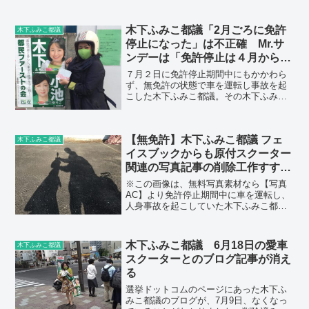
木下ふみこ都議「2月ごろに免許
木下ふみこ都議
停止になった」は不正確 Mr.サ
ンデーは「免許停止は４月から」
と伝える
７月２日に免許停止期間中にもかかわら
ず、無免許の状態で車を運転し事故を起
こした木下ふみこ都議。その木下ふみこ
都議の、免停期間については共同通信が
７月５日に配信して、日刊スポーツ、ス
ポニチ、東京新聞、日本経済新聞など複
【無免許】木下ふみこ都議 フェ
数の新聞が記事にした次の...
木下ふみこ都議
イスブックからも原付スクーター
関連の写真記事の削除工作すす
む?
※この画像は、無料写真素材なら【写真
AC】より免許停止期間中に車を運転し、
人身事故を起こしていた木下ふみこ都議
は今年2月ごろから7月2日までが免停期間
だったとされています。その免停期間中
に原付バイクで活動する姿の写真が
木下ふみこ都議 6月18日の愛車
木下ふみこ都議
Twitterに投稿さ...
スクーターとのブログ記事が消え
る
選挙ドットコムのページにあった木下ふ
みこ都議のブログが、7月9日、なくなっ