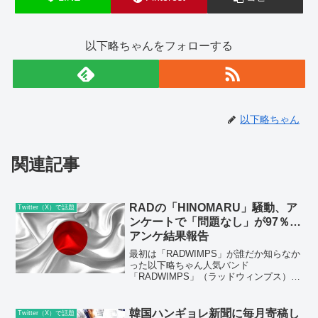
以下略ちゃんをフォローする
以下略ちゃん
関連記事
RADの「HINOMARU」騒動、ア
Twitter（X）で話題
ンケートで「問題なし」が97％…
アンケ結果報告
最初は「RADWIMPS」が誰だか知らなか
った以下略ちゃん人気バンド
「RADWIMPS」（ラッドウィンプス）の
新曲「HINOMARU」の歌詞をめぐる炎上
騒ぎは、作詞を担当したボーカル・野田
洋次郎さんの謝罪ともとれるコメントの
韓国ハンギョレ新聞に毎月寄稿し
Twitter（X）で話題