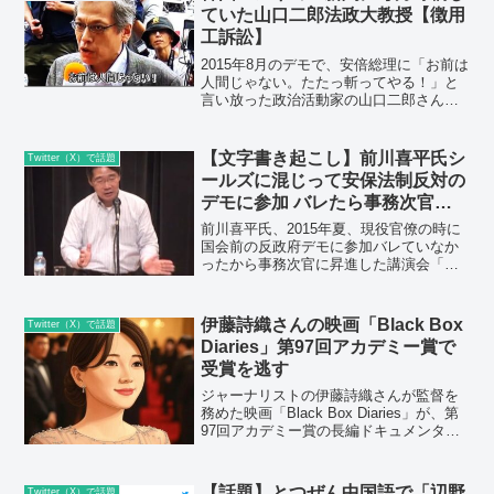
後も、炎上を続け...
ていた山口二郎法政大教授【徴用
工訴訟】
2015年8月のデモで、安倍総理に「お前は
人間じゃない。たたっ斬ってやる！」と
言い放った政治活動家の山口二郎さん
が、韓国のハンギョレ新聞に毎月、寄稿
していることがわかりました。「お前は
人間じゃない。たたっ斬ってやる!」の出
【文字書き起こし】前川喜平氏シ
Twitter（X）で話題
典を調べてみた「お...
ールズに混じって安保法制反対の
デモに参加 バレたら事務次官に
なれなかった
前川喜平氏、2015年夏、現役官僚の時に
国会前の反政府デモに参加バレていなか
ったから事務次官に昇進した講演会「前
川さん 大いにかたる」主催は、夜間中学
を作る会のメンバー、元大手、地元紙記
者、経営者、ＩＴボランティア、9条の会
伊藤詩織さんの映画「Black Box
Twitter（X）で話題
員などで作る「前...
Diaries」第97回アカデミー賞で
受賞を逃す
ジャーナリストの伊藤詩織さんが監督を
務めた映画「Black Box Diaries」が、第
97回アカデミー賞の長編ドキュメンタリ
ー部門で受賞を逃しました。授賞式は
2025年3月2日（日本時間3日）にアメリ
カ・ロサンゼルスのドルビーシアター
【話題】とつぜん中国語で「辺野
Twitter（X）で話題