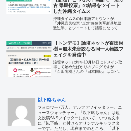
で...
古 県民投票」の結果をツイート
した沖縄タイムス
沖縄タイムスの日本語アカウントが、
「冲绳县民投票 “反对”修建美军新基地票
数过半」とツイートして話題になってい
ます。冲绳县民投票 “反对”沖縄タイムス
が、「辺野古埋め立ての賛否を問う県民
投票」の結果を複数回、中国語でツイー
【トンデモ】論壇ネットが百田尚
Twitter（X）で話題
トしています。20...
樹＝船木朱音説なる同一人物説フ
ェイクを発信中
論壇ネットは昨年10月14日にドメイン取
得して始めたばかりのブログですが、
「百田尚樹さんの『日本国紀』はコピペ
本だ」、などと粘着、百田さんのネタで
一発当てて一気にリベラル系まとめサイ
トの主役の座に上り詰めたと評判です。
昨年12月には月に47...
以下略ちゃん
フォロワー7万人。アルファツイッタラー。ニ
ュースウォッチャー。『以下略ちゃん』は短
文投稿SNSツイッターにおいて、いつも文末
に「以下略」と付けるオリジナルキャラクタ
ーです。ただし、現在までのところ、「以下