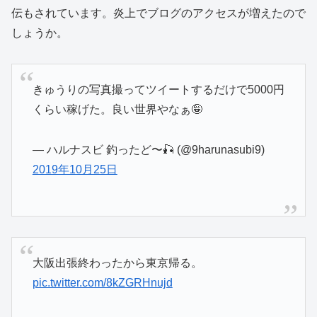
伝もされています。炎上でブログのアクセスが増えたので
しょうか。
きゅうりの写真撮ってツイートするだけで5000円
くらい稼げた。良い世界やなぁ🤪
— ハルナスビ 釣ったど〜🎣 (@9harunasubi9)
2019年10月25日
大阪出張終わったから東京帰る。
pic.twitter.com/8kZGRHnujd