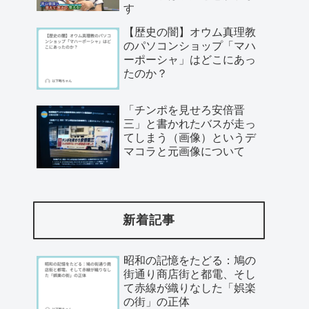
す
【歴史の闇】オウム真理教
のパソコンショップ「マハ
ーポーシャ」はどこにあっ
たのか？
「チンポを見せろ安倍晋
三」と書かれたバスが走っ
てしまう（画像）というデ
マコラと元画像について
新着記事
昭和の記憶をたどる：鳩の
街通り商店街と都電、そし
て赤線が織りなした「娯楽
の街」の正体