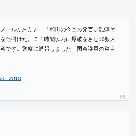
迫メールが来たと。「和田の今回の発言は難癖付
を仕掛けた。２４時間以内に爆破をさせ10数人
内容です。警察に通報しました。国会議員の発言
ん。
20, 2018