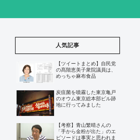
人気記事
【ツイートまとめ】自民党
の髙階恵美子衆院議員は、
めっちゃ麻布食品
炭疽菌を噴霧した東京亀戸
のオウム東京総本部ビル跡
地に行ってみました
【考察】青山繁晴さんの
「手から金粉が出た」のエ
ピソードは事実と思われま