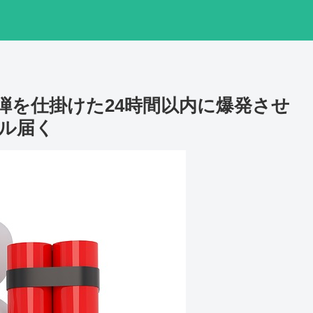
弾を仕掛けた24時間以内に爆発させ
ール届く