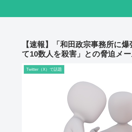
【速報】「和田政宗事務所に爆
て10数人を殺害」との脅迫メ
Twitter（X）で話題