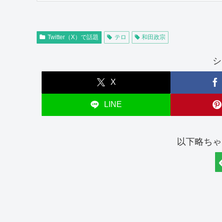
Twitter（X）で話題
テロ
和田政宗
シ
X
LINE
以下略ちゃ