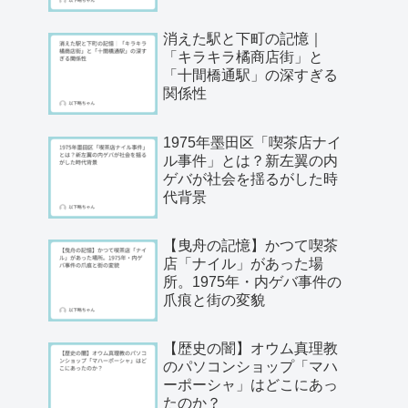
消えた駅と下町の記憶｜
「キラキラ橘商店街」と
「十間橋通駅」の深すぎる
関係性
1975年墨田区「喫茶店ナイ
ル事件」とは？新左翼の内
ゲバが社会を揺るがした時
代背景
【曳舟の記憶】かつて喫茶
店「ナイル」があった場
所。1975年・内ゲバ事件の
爪痕と街の変貌
【歴史の闇】オウム真理教
のパソコンショップ「マハ
ーポーシャ」はどこにあっ
たのか？