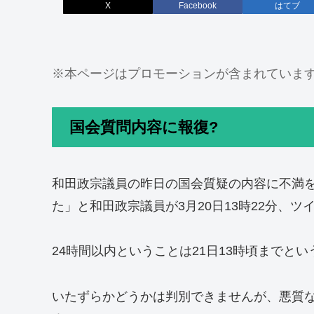
X
Facebook
はてブ
※本ページはプロモーションが含まれていま
国会質問内容に報復?
和田政宗議員の昨日の国会質疑の内容に不満
た」と和田政宗議員が3月20日13時22分、ツ
24時間以内ということは21日13時頃までと
いたずらかどうかは判別できませんが、悪質