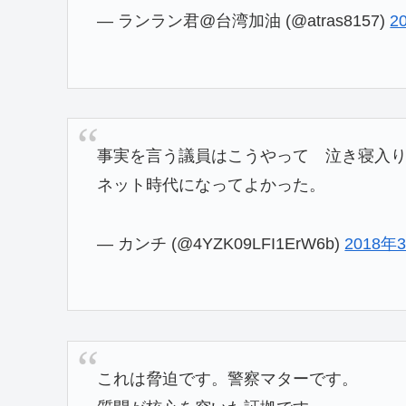
— ランラン君@台湾加油 (@atras8157)
2
事実を言う議員はこうやって 泣き寝入
ネット時代になってよかった。
— カンチ (@4YZK09LFI1ErW6b)
2018年
これは脅迫です。警察マターです。