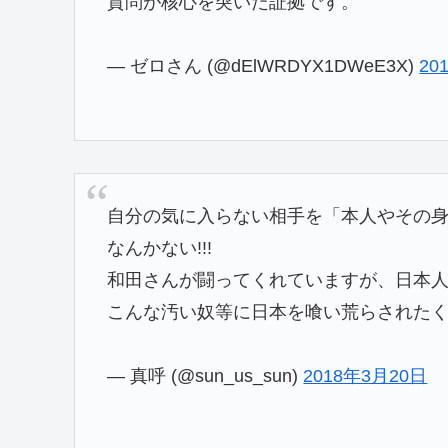
質問が核心を突いた証拠です。
— ゼロさん (@dElWRDYX1DWeE3X)
20
自分の気に入らない相手を「本人やその
なんかない!!!
和田さんが闘ってくれていますが、日本
こんな汚い奴等に日本を喰い荒らされた
— 真呼 (@sun_us_sun)
2018年3月20日