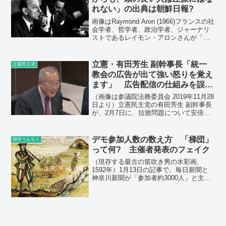
れない」の出典は朝鮮日報?
画像はRaymond Aron (1966)フランスの社
会学者、哲学者、政治学者、ジャーナリ
ストであるレイモン・アロンさんが「正
直でありながらも、頭の良い人は左派に
はなれない」と言ったのだそうです。な
かなか面白い発言です。実際の発言は、
立憲・有田芳生 副幹事長「統一
立憲民主党
どう...
教会の広告が出て強い怒りを覚え
ます」 広告配信の仕組みを誤解
か?
（画像は参議院法務委員会 2019年11月28
日より）立憲民主党の有田芳生 副幹事長
が、2月7日に、拉致問題について安倍総
理を野党が批判した記事について引用ツ
イートされています。そのツイートで、
記事に付いている広告について触れ、
デモ参加人数の数え方 「梯団」
雑学うんちく
「このニュー...
って何? 主催者発表のフェイク
（現存する最古の笛吹き男の水彩画、
1592年）1月13日の記事で、毎日新聞と
神奈川新聞が「参加者約3000人」と主張
する12日のデモの参加者が約1690人であ
ると書きました。主催者発表によるフェ
イクです。実は、この約1690人という数
字も少...