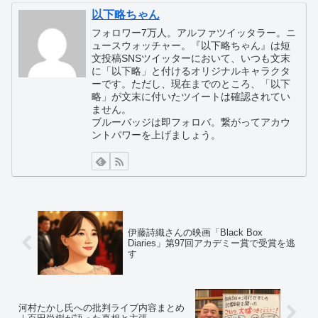
以下略ちゃん
フォロワー7万人。アルファツイッタラー。ニ
ュースウォッチャー。『以下略ちゃん』は短
文投稿SNSツイッターにおいて、いつも文末
に「以下略」と付けるオリジナルキャラクタ
ーです。ただし、現在までのところ、「以下
略」が文末に付いたツイートは確認されてい
ません。
ブルーバッジは即フォロバ。繋がってアカウ
ントパワーを上げましょう。
伊藤詩織さんの映画「Black Box
Diaries」第97回アカデミー賞で受賞を逃
す
河村たかし氏への批判ライブ内容まとめ