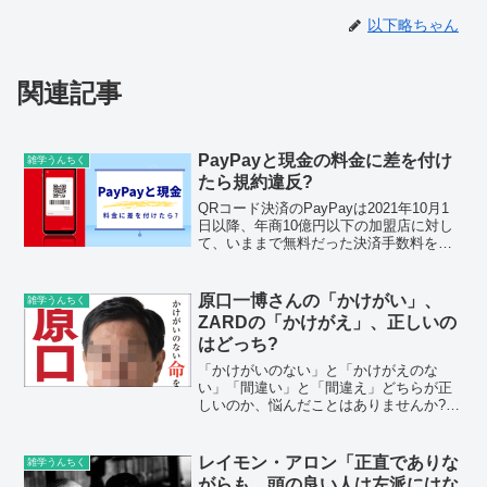
以下略ちゃん
関連記事
PayPayと現金の料金に差を付け
雑学うんちく
たら規約違反?
QRコード決済のPayPayは2021年10月1
日以降、年商10億円以下の加盟店に対し
て、いままで無料だった決済手数料を有
料とし、決済金額の1.6％（税別）または
1.98％（税別）を徴収しています。そん
な折、11月2日、Twitterに「P...
原口一博さんの「かけがい」、
雑学うんちく
ZARDの「かけがえ」、正しいの
はどっち?
「かけがいのない」と「かけがえのな
い」「間違い」と「間違え」どちらが正
しいのか、悩んだことはありませんか?立
憲民主党の原口一博 衆院議員が10月10日
にポスターを披露され、「お知恵頂戴で
す。」とツイートされています。せっか
レイモン・アロン「正直でありな
雑学うんちく
くですので、ポスタ...
がらも、頭の良い人は左派にはな