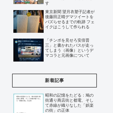
す
東京新聞 望月衣塑子記者が
後藤田正晴デマツイートを
バズらせるまでの軌跡 フェ
イクはこうして作られる
「チンポを見せろ安倍晋
三」と書かれたバスが走っ
てしまう（画像）というデ
マコラと元画像について
新着記事
昭和の記憶をたどる：鳩の
街通り商店街と都電、そし
て赤線が織りなした「娯楽
の街」の正体