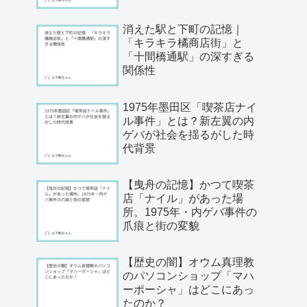
消えた駅と下町の記憶｜
「キラキラ橘商店街」と
「十間橋通駅」の深すぎる
関係性
1975年墨田区「喫茶店ナイ
ル事件」とは？新左翼の内
ゲバが社会を揺るがした時
代背景
【曳舟の記憶】かつて喫茶
店「ナイル」があった場
所。1975年・内ゲバ事件の
爪痕と街の変貌
【歴史の闇】オウム真理教
のパソコンショップ「マハ
ーポーシャ」はどこにあっ
たのか？