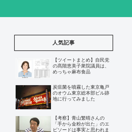
人気記事
【ツイートまとめ】自民党
の髙階恵美子衆院議員は、
めっちゃ麻布食品
炭疽菌を噴霧した東京亀戸
のオウム東京総本部ビル跡
地に行ってみました
【考察】青山繁晴さんの
「手から金粉が出た」のエ
ピソードは事実と思われま