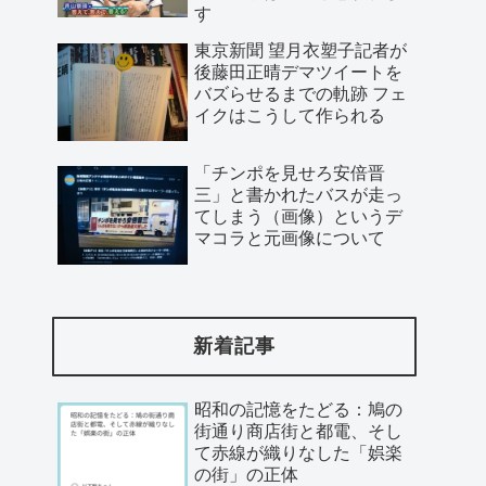
す
東京新聞 望月衣塑子記者が
後藤田正晴デマツイートを
バズらせるまでの軌跡 フェ
イクはこうして作られる
「チンポを見せろ安倍晋
三」と書かれたバスが走っ
てしまう（画像）というデ
マコラと元画像について
新着記事
昭和の記憶をたどる：鳩の
街通り商店街と都電、そし
て赤線が織りなした「娯楽
の街」の正体