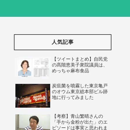
人気記事
【ツイートまとめ】自民党
の髙階恵美子衆院議員は、
めっちゃ麻布食品
炭疽菌を噴霧した東京亀戸
のオウム東京総本部ビル跡
地に行ってみました
【考察】青山繁晴さんの
「手から金粉が出た」のエ
ピソードは事実と思われま