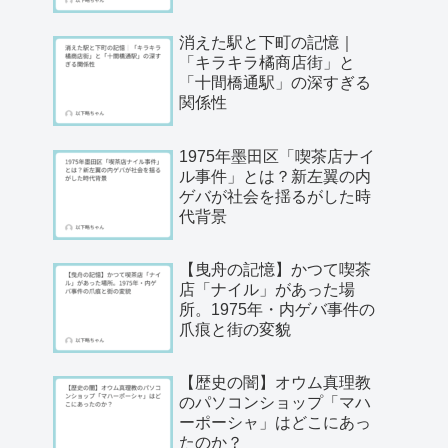
消えた駅と下町の記憶｜
「キラキラ橘商店街」と
「十間橋通駅」の深すぎる
関係性
1975年墨田区「喫茶店ナイ
ル事件」とは？新左翼の内
ゲバが社会を揺るがした時
代背景
【曳舟の記憶】かつて喫茶
店「ナイル」があった場
所。1975年・内ゲバ事件の
爪痕と街の変貌
【歴史の闇】オウム真理教
のパソコンショップ「マハ
ーポーシャ」はどこにあっ
たのか？