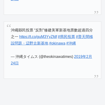
沖繩縣民投票 “反對”修建美軍新基地票數超過四分
之一
https://t.co/guM3YyZfdf
#県民投票
#普天間移
設問題・辺野古新基地
#okinawa
#沖縄
— 沖縄タイムス (@theokinawatimes)
2019年2月
24日