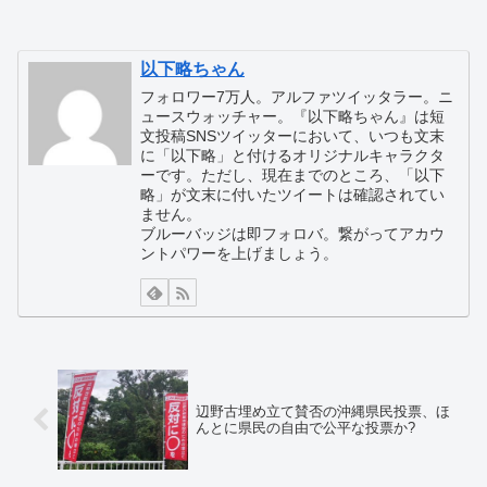
ト」表現などに寄せられた有権者らから
の抗議電話を、十把一絡げに「業務妨
害」とひとくくりにして、愛知県は...
以下略ちゃん
フォロワー7万人。アルファツイッタラー。ニ
ュースウォッチャー。『以下略ちゃん』は短
文投稿SNSツイッターにおいて、いつも文末
に「以下略」と付けるオリジナルキャラクタ
ーです。ただし、現在までのところ、「以下
略」が文末に付いたツイートは確認されてい
ません。
ブルーバッジは即フォロバ。繋がってアカウ
ントパワーを上げましょう。
辺野古埋め立て賛否の沖縄県民投票、ほ
んとに県民の自由で公平な投票か?