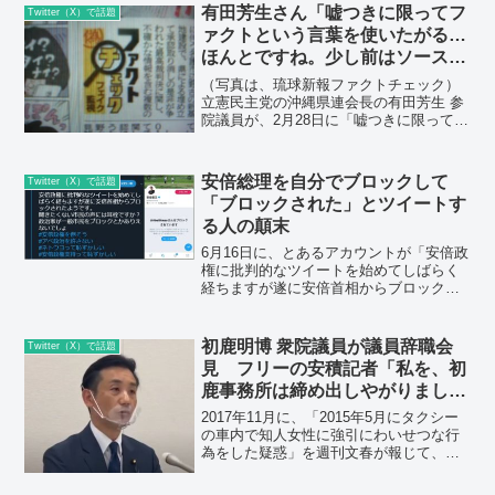
有田芳生さん「嘘つきに限ってフ
Twitter（X）で話題
ァクトという言葉を使いたがる…
ほんとですね。少し前はソース。
存在の耐えられない軽さです」
（写真は、琉球新報ファクトチェック）
立憲民主党の沖縄県連会長の有田芳生 参
院議員が、2月28日に「嘘つきに限って
「ファクト」という言葉を使いたが
る。」というツイートを引用して「ホン
トですね。少し前は「ソース」。存在の
安倍総理を自分でブロックして
Twitter（X）で話題
耐えられない軽さです。」...
「ブロックされた」とツイートす
る人の顛末
6月16日に、とあるアカウントが「安倍政
権に批判的なツイートを始めてしばらく
経ちますが遂に安倍首相からブロックさ
れたようです。 聞きたくない市民の声に
は耳栓ですか？政治家が一般市民をブロ
ックとかありえないでしょ」と、「安倍
初鹿明博 衆院議員が議員辞職会
Twitter（X）で話題
総理からブロックさ...
見 フリーの安積記者「私を、初
鹿事務所は締め出しやがりまし
た」
2017年11月に、「2015年5月にタクシー
の車内で知人女性に強引にわいせつな行
為をした疑惑」を週刊文春が報じて、
2019年12月に同件で書類送検された初鹿
明博 衆院議員（立憲民主党⇨無所属）が