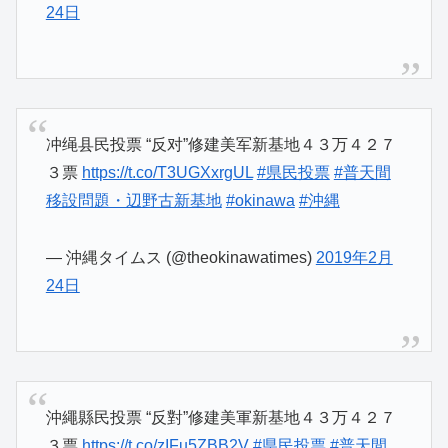
24日
冲绳县民投票 “反对”修建美军新基地４３万４２７
３票
https://t.co/T3UGXxrgUL
#県民投票
#普天間
移設問題・辺野古新基地
#okinawa
#沖縄
— 沖縄タイムス (@theokinawatimes)
2019年2月
24日
沖繩縣民投票 “反對”修建美軍新基地４３万４２７
３票
https://t.co/zIFu5ZBB2V
#県民投票
#普天間