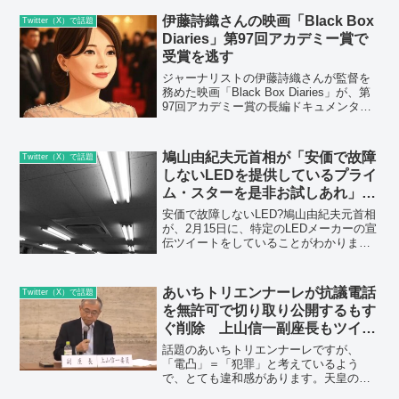
議員辞職をしました。2020年9月11日、
伊藤詩織さんの映画「Black Box
Twitter（X）で話題
東...
Diaries」第97回アカデミー賞で
受賞を逃す
ジャーナリストの伊藤詩織さんが監督を
務めた映画「Black Box Diaries」が、第
97回アカデミー賞の長編ドキュメンタリ
ー部門で受賞を逃しました。授賞式は
2025年3月2日（日本時間3日）にアメリ
カ・ロサンゼルスのドルビーシアター
鳩山由紀夫元首相が「安価で故障
Twitter（X）で話題
で...
しないLEDを提供しているプライ
ム・スターを是非お試しあれ」と
宣伝ツイート
安価で故障しないLED?鳩山由紀夫元首相
が、2月15日に、特定のLEDメーカーの宣
伝ツイートをしていることがわかりまし
た。私は正直LEDはどこのメーカーも似
たり寄ったりと思っていた。大違いだっ
た。子どもの眼に良くない青色、電波雑
あいちトリエンナーレが抗議電話
Twitter（X）で話題
音、照明のム...
を無許可で切り取り公開するもす
ぐ削除 上山信一副座長もツイー
ト大量削除してブロック
話題のあいちトリエンナーレですが、
「電凸」＝「犯罪」と考えているよう
で、とても違和感があります。天皇の写
真を燃やして踏みつけるという「ヘイ