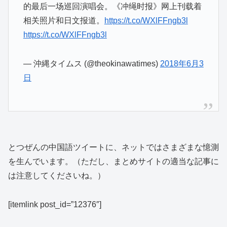
的最后一场巡回演唱会。《冲绳时报》网上刊载着
相关照片和日文报道。
https://t.co/WXlFFngb3l
https://t.co/WXlFFngb3l
— 沖縄タイムス (@theokinawatimes)
2018年6月3
日
とつぜんの中国語ツイートに、ネットではさまざまな憶測
を生んでいます。（ただし、まとめサイトの適当な記事に
は注意してくださいね。）
[itemlink post_id=”12376″]