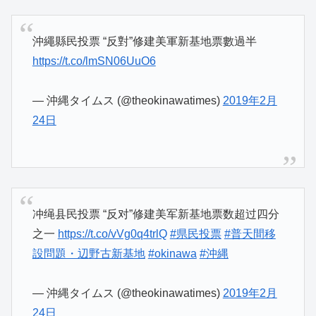
沖繩縣民投票 “反對”修建美軍新基地票數過半
https://t.co/lmSN06UuO6
— 沖縄タイムス (@theokinawatimes)
2019年2月
24日
冲绳县民投票 “反对”修建美军新基地票数超过四分
之一
https://t.co/vVg0q4trlQ
#県民投票
#普天間移
設問題・辺野古新基地
#okinawa
#沖縄
— 沖縄タイムス (@theokinawatimes)
2019年2月
24日