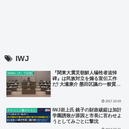
IWJ
『関東大震災朝鮮人犠牲者追悼
Twitter（X）で話題
碑』は民族対立を煽る宣伝工作
だ! 大瀬康介 墨田区議の一般質問
全文紹介
2017.10.03
IWJ岩上氏 銚子の財政破綻は加計
マスコミに騙されるな
学園誘致が原因と市長に言わせよ
うとしてみごとに撃沈