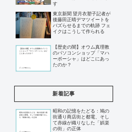
す
東京新聞 望月衣塑子記者が
後藤田正晴デマツイートを
バズらせるまでの軌跡 フェ
イクはこうして作られる
【歴史の闇】オウム真理教
のパソコンショップ「マハ
ーポーシャ」はどこにあっ
たのか？
新着記事
昭和の記憶をたどる：鳩の
街通り商店街と都電、そし
て赤線が織りなした「娯楽
の街」の正体