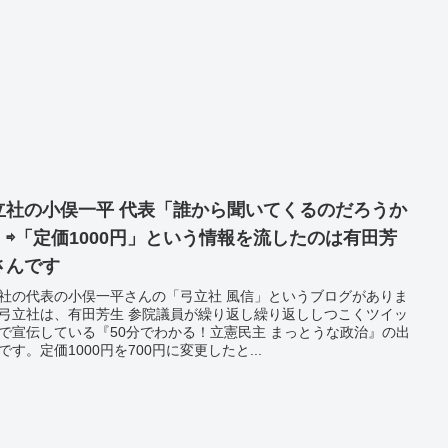
立社の小俣一平 代表「誰から聞いてくるのだろうか
」⇨「定価1000円」という情報を流したのは有田芳
さんです
社の代表の小俣一平さんの「弓立社 風信」というブログがありま
弓立社は、有田芳生 参院議員が繰り返し繰り返ししつこくツイッ
で宣伝している『50分でわかる！立憲民主 まっとうな政治』の出
です。定価1000円を700円に変更したと...