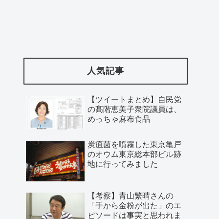
人気記事
【ツイートまとめ】自民党
の髙階恵美子衆院議員は、
めっちゃ麻布食品
炭疽菌を噴霧した東京亀戸
のオウム東京総本部ビル跡
地に行ってみました
【考察】青山繁晴さんの
「手から金粉が出た」のエ
ピソードは事実と思われま