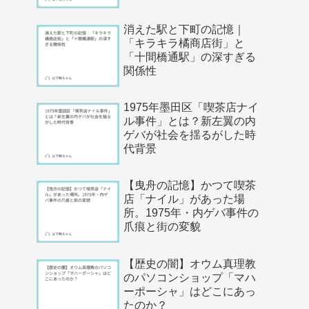
消えた駅と下町の記憶｜
「キラキラ橘商店街」と
「十間橋通駅」の深すぎる
関係性
1975年墨田区「喫茶店ナイ
ル事件」とは？新左翼の内
ゲバが社会を揺るがした時
代背景
【曳舟の記憶】かつて喫茶
店「ナイル」があった場
所。1975年・内ゲバ事件の
爪痕と街の変貌
【歴史の闇】オウム真理教
のパソコンショップ「マハ
ーポーシャ」はどこにあっ
たのか？