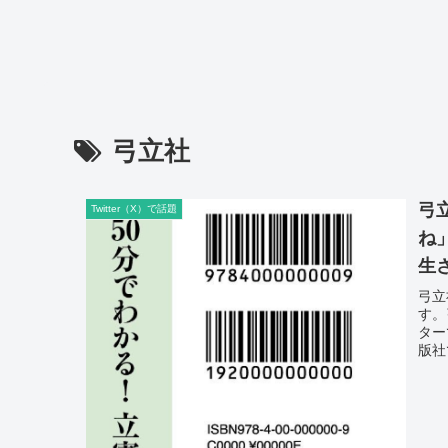
弓立社
弓
Twitter（X）で話題
ね
生
弓立
す。
ター
版社