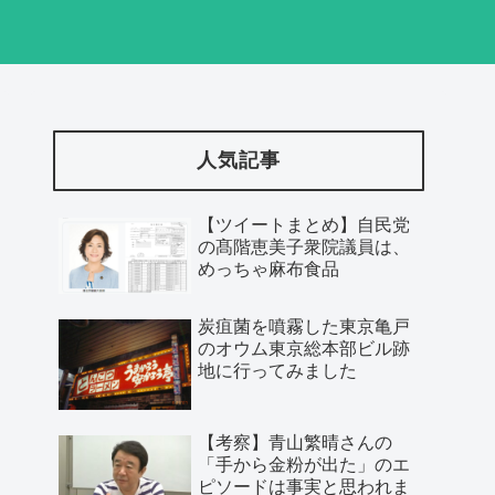
人気記事
【ツイートまとめ】自民党
の髙階恵美子衆院議員は、
めっちゃ麻布食品
炭疽菌を噴霧した東京亀戸
のオウム東京総本部ビル跡
地に行ってみました
【考察】青山繁晴さんの
「手から金粉が出た」のエ
ピソードは事実と思われま