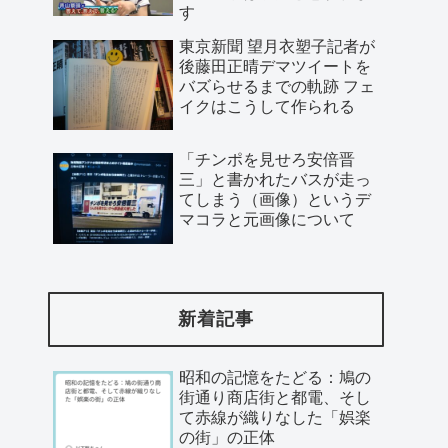
す
東京新聞 望月衣塑子記者が
後藤田正晴デマツイートを
バズらせるまでの軌跡 フェ
イクはこうして作られる
「チンポを見せろ安倍晋
三」と書かれたバスが走っ
てしまう（画像）というデ
マコラと元画像について
新着記事
昭和の記憶をたどる：鳩の
街通り商店街と都電、そし
て赤線が織りなした「娯楽
の街」の正体