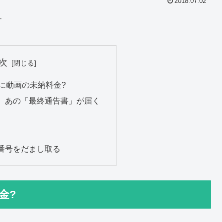
2018.07.02
す
次
に動画の未納料金?
、あの「最終通告書」が届く
番号をだまし取る
金?