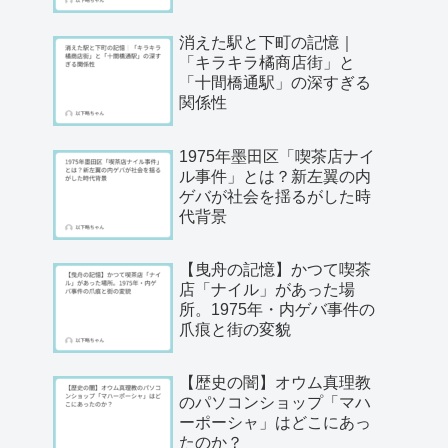
消えた駅と下町の記憶｜
「キラキラ橘商店街」と
「十間橋通駅」の深すぎる
関係性
1975年墨田区「喫茶店ナイ
ル事件」とは？新左翼の内
ゲバが社会を揺るがした時
代背景
【曳舟の記憶】かつて喫茶
店「ナイル」があった場
所。1975年・内ゲバ事件の
爪痕と街の変貌
【歴史の闇】オウム真理教
のパソコンショップ「マハ
ーポーシャ」はどこにあっ
たのか？