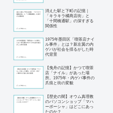
消えた駅と下町の記憶｜
「キラキラ橘商店街」と
「十間橋通駅」の深すぎる
関係性
1975年墨田区「喫茶店ナイ
ル事件」とは？新左翼の内
ゲバが社会を揺るがした時
代背景
【曳舟の記憶】かつて喫茶
店「ナイル」があった場
所。1975年・内ゲバ事件の
爪痕と街の変貌
【歴史の闇】オウム真理教
のパソコンショップ「マハ
ーポーシャ」はどこにあっ
たのか？