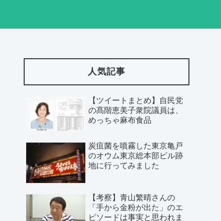
人気記事
【ツイートまとめ】自民党
の髙階恵美子衆院議員は、
めっちゃ麻布食品
炭疽菌を噴霧した東京亀戸
のオウム東京総本部ビル跡
地に行ってみました
【考察】青山繁晴さんの
「手から金粉が出た」のエ
ピソードは事実と思われま