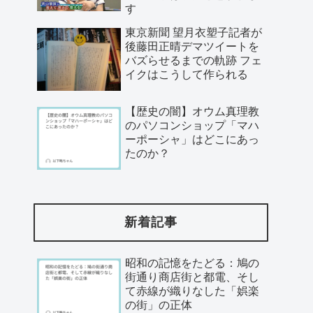
す
東京新聞 望月衣塑子記者が
後藤田正晴デマツイートを
バズらせるまでの軌跡 フェ
イクはこうして作られる
【歴史の闇】オウム真理教
のパソコンショップ「マハ
ーポーシャ」はどこにあっ
たのか？
新着記事
昭和の記憶をたどる：鳩の
街通り商店街と都電、そし
て赤線が織りなした「娯楽
の街」の正体