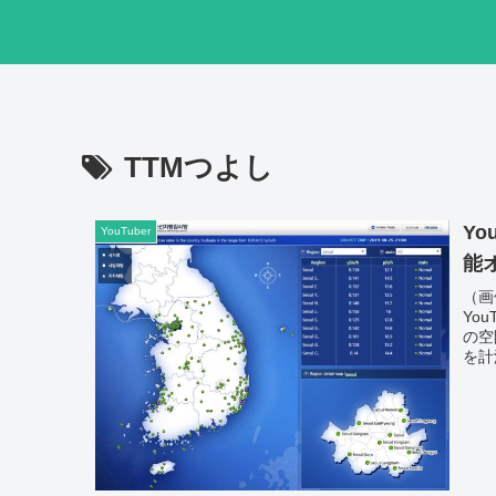
TTMつよし
Y
YouTuber
能
（画
Yo
の空
を計