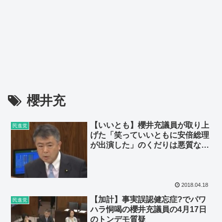
櫻井充
【いいとも】櫻井充議員が取り上
民進党
げた「笑っていいともに安倍総理
が出演した」のくだりは悪質なフ
ェイク 4月17日のトンデモ質疑
その2
2018.04.18
【加計】事実誤認健忘症?でパワ
民進党
ハラ恫喝の櫻井充議員の4月17日
のトンデモ質疑