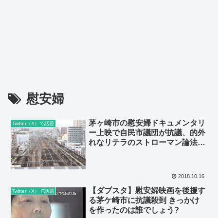
慰安婦
茅ヶ崎市の慰安婦ドキュメンタリ
Twitter（X）で話題
ー上映で自民市議団が抗議、的外
れなリテラのストローマン論法記
事
2018.10.16
【ダブスタ】慰安婦映画を後援す
Twitter（X）で話題
る茅ケ崎市に抗議殺到 きっかけ
を作ったのは誰でしょう?