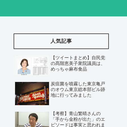
人気記事
【ツイートまとめ】自民党
の髙階恵美子衆院議員は、
めっちゃ麻布食品
炭疽菌を噴霧した東京亀戸
のオウム東京総本部ビル跡
地に行ってみました
【考察】青山繁晴さんの
「手から金粉が出た」のエ
ピソードは事実と思われま