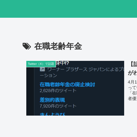
在職老齢年金
【
Twitter（X）で話題
が
4月
って
「在
者優