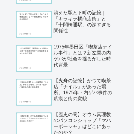
消えた駅と下町の記憶｜
「キラキラ橘商店街」と
「十間橋通駅」の深すぎる
関係性
1975年墨田区「喫茶店ナイ
ル事件」とは？新左翼の内
ゲバが社会を揺るがした時
代背景
【曳舟の記憶】かつて喫茶
店「ナイル」があった場
所。1975年・内ゲバ事件の
爪痕と街の変貌
【歴史の闇】オウム真理教
のパソコンショップ「マハ
ーポーシャ」はどこにあっ
たのか？