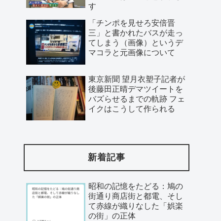
す
「チンポを見せろ安倍晋
三」と書かれたバスが走っ
てしまう（画像）というデ
マコラと元画像について
東京新聞 望月衣塑子記者が
後藤田正晴デマツイートを
バズらせるまでの軌跡 フェ
イクはこうして作られる
新着記事
昭和の記憶をたどる：鳩の
街通り商店街と都電、そし
て赤線が織りなした「娯楽
の街」の正体